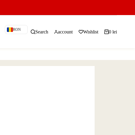
RON
Search
account
Wishlist
0
lei
Shopping
cart