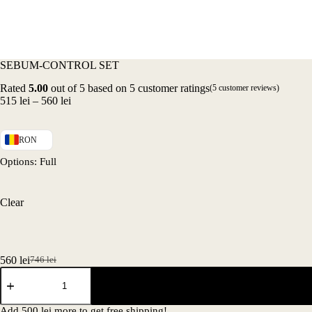
SEBUM-CONTROL SET
Rated
5.00
out of 5 based on
5
customer ratings
(
5
customer reviews)
Price
515
lei
–
560
lei
range:
515 lei
through
RON
560 lei
Options
: Full
Clear
560
lei
746
lei
Original
Current
SEBUM-
price
price
CONTROL
was:
is:
SET
746 lei.
560 lei.
quantity
Add
500
lei
more to get free shipping!