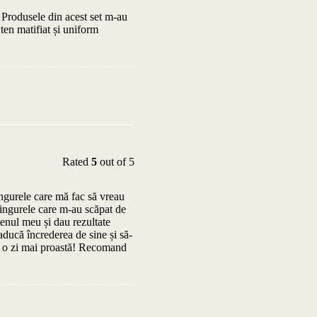
 Produsele din acest set m-au
ten matifiat și uniform
Rated
5
out of 5
ingurele care mă fac să vreau
singurele care m-au scăpat de
enul meu și dau rezultate
ucă încrederea de sine și să-
e o zi mai proastă! Recomand