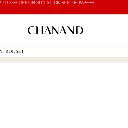
P TO 33% OFF ON
SUN STICK SPF 50+ PA++++
NTROL SET
s
duct
tiple
ants.
ions
y
sen
duct
e