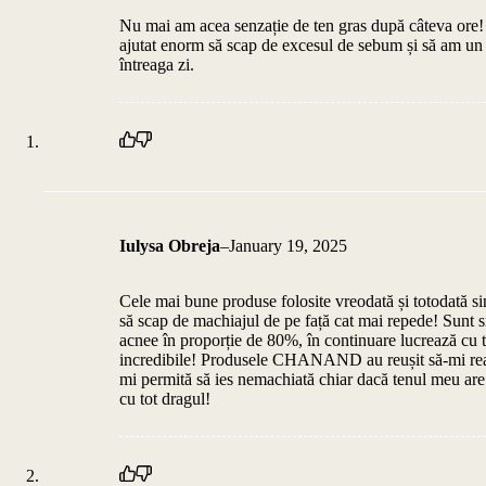
Nu mai am acea senzație de ten gras după câteva ore!
ajutat enorm să scap de excesul de sebum și să am un 
întreaga zi.
Iulysa Obreja
–
January 19, 2025
Cele mai bune produse folosite vreodată și totodată s
să scap de machiajul de pe față cat mai repede! Sunt 
acnee în proporție de 80%, în continuare lucrează cu t
incredibile! Produsele CHANAND au reușit să-mi read
mi permită să ies nemachiată chiar dacă tenul meu ar
cu tot dragul!