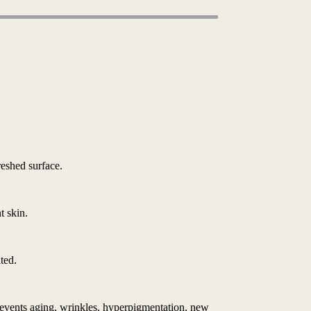
reshed surface.
t skin.
ted.
 prevents aging, wrinkles, hyperpigmentation, new