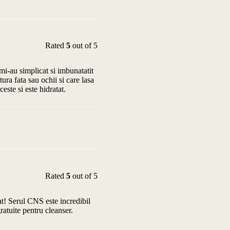
Rated
5
out of 5
mi-au simplicat si imbunatatit
ura fata sau ochii si care lasa
este si este hidratat.
Rated
5
out of 5
at! Serul CNS este incredibil
ratuite pentru cleanser.