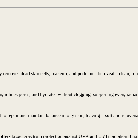
ly removes dead skin cells, makeup, and pollutants to reveal a clean, ref
 refines pores, and hydrates without clogging, supporting even, radian
to repair and maintain balance in oily skin, leaving it soft and rejuvena
. It offers broad-spectrum protection against UVA and UVB radiation. It