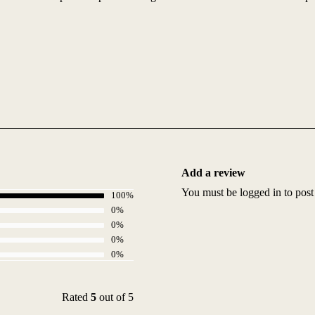
Add a review
You must be
logged in
to post
100%
0%
0%
0%
0%
Rated
5
out of 5