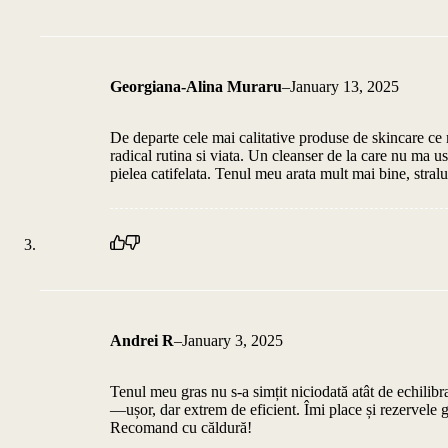
Georgiana-Alina Muraru
–
January 13, 2025
De departe cele mai calitative produse de skincare ce 
radical rutina si viata. Un cleanser de la care nu ma ust
pielea catifelata. Tenul meu arata mult mai bine, straluc
Andrei R
–
January 3, 2025
Tenul meu gras nu s-a simțit niciodată atât de echilibr
—ușor, dar extrem de eficient. Îmi place și rezervele g
Recomand cu căldură!