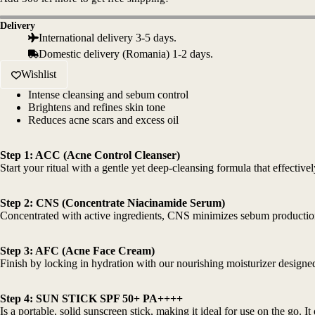
Delivery
International delivery 3-5 days.
Domestic delivery (Romania) 1-2 days.
Wishlist
Intense cleansing and sebum control
Brightens and refines skin tone
Reduces acne scars and excess oil
Step 1:
ACC (Acne Control Cleanser)
Start your ritual with a gentle yet deep-cleansing formula that effective
Step 2: CNS
(Concentrate Niacinamide Serum)
Concentrated with active ingredients, CNS minimizes sebum production,
Step 3:
AFC (Acne Face Cream)
Finish by locking in hydration with our nourishing moisturizer designed 
Step 4:
SUN STICK SPF 50+ PA++++
Is a portable, solid sunscreen stick, making it ideal for use on the go